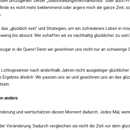
gnissen umzugehen. Dieser „Selbstheilungsmechanismus“ oder auch Pr
ch finde es nicht mehr beklemmend oder ärgere mich die ganze Zeit, 
.
 das „glücklich sein“ und Strategien, um ein zufriedenes Leben in m
ierig bis absurd. Wie schaffen wir es nachhaltig glücklicher zu sein
gar in die Quere! Denn wir gewöhnen uns nicht nur an schwierige S
wo Lottogewinner nach anderthalb Jahren nicht ausgiebiger glückliche
s Ergebnis ähnlich: Wir passen uns an und gewöhnen uns an das glück
tsein.
n anders:
eränderung und wertschätzen diesen Moment dadurch. Jedes Mal, wenn
der Veränderung. Dadurch vergleichen sie nicht die Zeit vor dem glüc