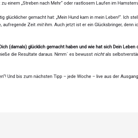
t zu einem „Streben nach Mehr“ oder rastlosem Laufen im Hamsterr
altig glücklicher gemacht hat: „Mein Hund kam in mein Leben!“. Ich ste
te, aufregende Zeit
mit
ihm. Auch jetzt ist er ein Glücksbringer, denn i
 Dich (damals) glücklich gemacht haben und wie hat sich Dein Leben
ieße die Resultate daraus. Nimm´ es bewusst
nicht
als selbstverstä
n“! Und bis zum nächsten Tipp – jede Woche – live aus der Ausgang