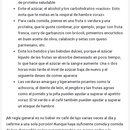
de proteína saludable.
Evite el azúcar, el alcohol y los carbohidratos «vacíos». Esto
evita que te metas en la «espiral de hambre voraz».
Para cada comida, piense en una fruta o verdura y una
proteína, que le guste combinar, por ejemplo, yogur con fruta
fresca, curry de garbanzos con brócoli, pimientos encurtidos
en buen aceite de oliva, calabacín y setas con queso
parmesano, etc.
Evite los batidos y las bebidas dulces, porque el azúcar
líquido de las frutas se absorbe demasiado en poco tiempo,
lo que hace que el azúcar en la sangre aumente. Una o dos
horas más tarde el nivel de azúcar baja de nuevo y el
siguiente deseo de comer aparece.
Las verduras amargas y ligeramente picantes como la
achicoria, el diente de león, el jengibre y las frutas agrias
como el pomelo y la piña pueden ayudar a superar el apetito
voraz. El té verde o el café también pueden ayudar a superar
un ataque de hambre.
¡Mi regla general es no beber mi café de lujo varias veces al día y
ceñirme a una sola porción! Aunque haya suficiente comida y comida