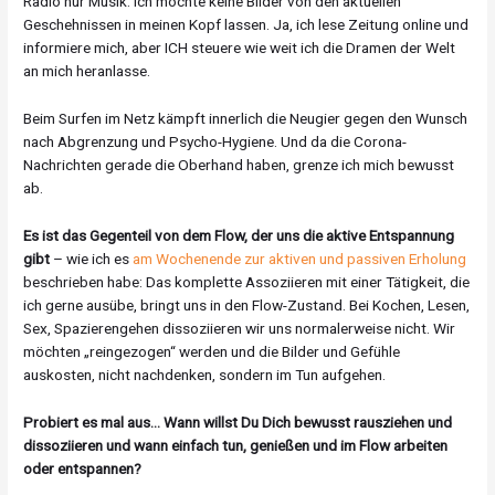
Radio nur Musik. Ich möchte keine Bilder von den aktuellen
Geschehnissen in meinen Kopf lassen. Ja, ich lese Zeitung online und
informiere mich, aber ICH steuere wie weit ich die Dramen der Welt
an mich heranlasse.
Beim Surfen im Netz kämpft innerlich die Neugier gegen den Wunsch
nach Abgrenzung und Psycho-Hygiene. Und da die Corona-
Nachrichten gerade die Oberhand haben, grenze ich mich bewusst
ab.
Es ist das Gegenteil von dem Flow, der uns die aktive Entspannung
gibt
– wie ich es
am Wochenende zur aktiven und passiven Erholung
beschrieben habe: Das komplette Assoziieren mit einer Tätigkeit, die
ich gerne ausübe, bringt uns in den Flow-Zustand. Bei Kochen, Lesen,
Sex, Spazierengehen dissoziieren wir uns normalerweise nicht. Wir
möchten „reingezogen“ werden und die Bilder und Gefühle
auskosten, nicht nachdenken, sondern im Tun aufgehen.
Probiert es mal aus… Wann willst Du Dich bewusst rausziehen und
dissoziieren und wann einfach tun, genießen und im Flow arbeiten
oder entspannen?