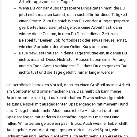
Arbeitstage von freien Tagen?
Wenn Du vor der Ausgangssperre Dinge getan hast, die Du
jetzt nicht machen kannst, dann suche Dir für diese Tätigkeit
einen Ersatz. Zum Beispiel: Wenn Du vor der Ausgangssperre
gearbeitet hast, aber jetzt gerade keine Arbeit hast, dann
widme diese Zeit um, in dem Du Dich in dieser Zeit zum
Beispiel für Deinen Job fortbildest oder etwas Neues lernst,
wie eine Sprache oder einen Online-Kurs besuchst.
Baue bewusst Pausen in deine Tagesroutine ein, in denen Du
nichts machst. Diese Nichtstun-Pausen haben einen Anfang
und ein Ende. Somit verhinderst Du, dass Du den ganzen Tag
nichts tust und die Tage gefühlt immer länger werden.
Ich persönlich habe den Vorteil, dass ich einen Großteil meiner Arbeit
am Computer und online machen kann. Das heißt ich kann meine
Arbeitsroutine recht gut aufrechterhalten. Etwas schwieriger sieht
es zum Beispiel mit ausgedehnten Spaziergängen mit meinem Hund
aus. Das geht nicht mehr. Also muss ich die Hundezeit statt mit
Spaziergängen mit anderen Beschäftigungen mit meinem Hund
füllen. Wir arbeiten gerade ein paar Tricks. Auch wenn er lieber chillt.
Auch gehörte vor der Ausgangssperre ziemlich viel Sport, wie
Schwimmen und Laufen. Geht jetzt auch nicht mehr, also ersetze ich