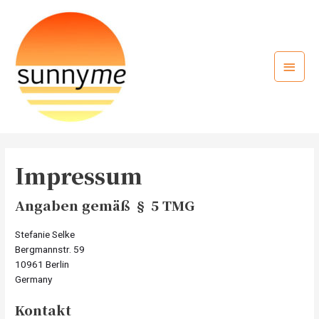
Zum
Inhalt
springen
Haup
Impressum
Angaben gemäß § 5 TMG
Stefanie Selke
Bergmannstr. 59
10961 Berlin
Germany
Kontakt