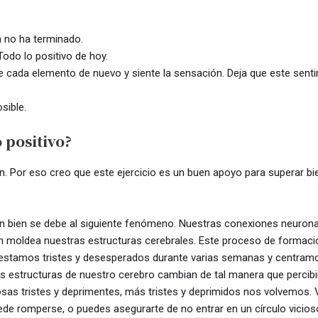
ún no ha terminado.
Todo lo positivo de hoy.
e cada elemento de nuevo y siente la sensación. Deja que este sentim
sible.
 positivo?
ión. Por eso creo que este ejercicio es un buen apoyo para superar b
tan bien se debe al siguiente fenómeno. Nuestras conexiones neuron
ón moldea nuestras estructuras cerebrales. Este proceso de formac
i estamos tristes y desesperados durante varias semanas y centramo
las estructuras de nuestro cerebro cambian de tal manera que percib
s tristes y deprimentes, más tristes y deprimidos nos volvemos. Ve
de romperse, o puedes asegurarte de no entrar en un círculo vicioso 