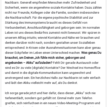
Nachbarn. Generell empfinden Menschen mehr Zufriedenheit und
Sicherheit, wenn sie angenehme soziale Kontakte haben. Dazu zählen
nicht nur Freunde, Kollegen oder die Familie, sondern insbesondere
die Nachbarschaft. Für die eigene psychische Stabilität und zur
Stärkung des Immunsystems braucht es dieses Gefühl von
Verbundenheit, Anschlussfähigkeit und geborgen sein. Im normalen
Leben ist uns dieses Bedürfnis zumeist nicht bewusst. Wir spüren in
unserem Alltag intuitiv, wieviel Kontakte und Nähe wir brauchen und
denken darüber nicht nach, sondern gestalten unser Sozialleben
entsprechend. In Krisen oder Ausnahmesituationen kann aber genau
dieser Eckpfeiler im Leben einen Unterschied machen.
Was genau Du
brauchst, um Deinen „Ich fühle mich sicher, geborgen und
angebunden – Akku“ aufzuladen?
Fehlt Dir gerade Austausch oder
sind es Dir zu viele (digitale) Kontakte? Der Wechsel ins Homeoffice
und damit in die digitale Kommunikation kann ungewohnt und
anstrengend sein. Ein herzliches Hallo zur Nachbarin ist sehr einfach
und lädt den Akku vielleicht mehr auf, als Du denkst.
Ich sorge gerade jetzt und hier dafür, dass dieser „Akku“ sich nie
tiefenentlädt, sondern gut gefüllt ist. Einmal mehr zum Telefon
greifen, sich reinfuchsen in ein neues Video-Meeting-Programm und